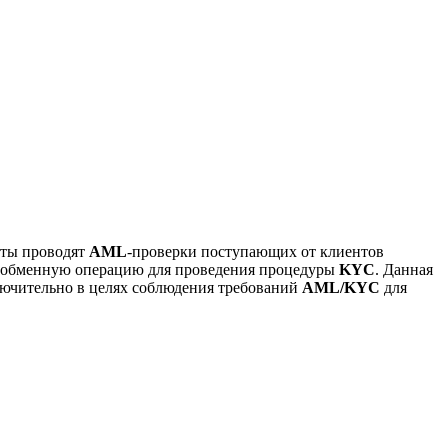
кты проводят
AML
-проверки поступающих от клиентов
ть обменную операцию для проведения процедуры
KYC
. Данная
ючительно в целях соблюдения требований
AML/KYC
для