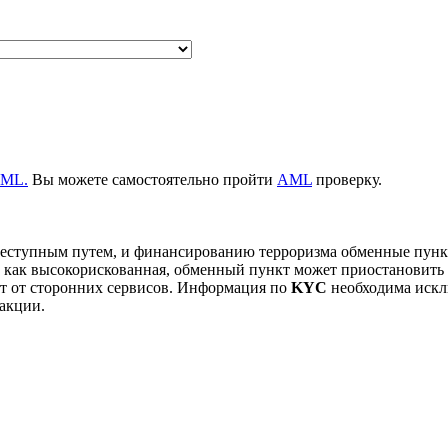
ML.
Вы можете самостоятельно пройти
AML
проверку.
преступным путем, и финансированию терроризма обменные пун
на как высокорискованная, обменный пункт может приостанови
т от сторонних сервисов. Информация по
KYC
необходима искл
акции.