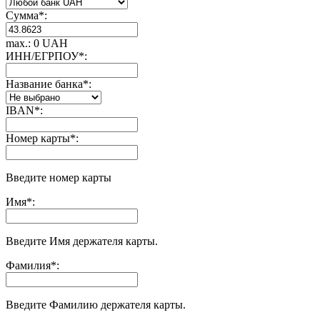
Сумма
*
:
max.: 0 UAH
ИНН/ЕГРПОУ
*
:
Название банка
*
:
IBAN
*
:
Номер карты
*
:
Введите номер карты
Имя
*
:
Введите Имя держателя карты.
Фамилия
*
:
Введите Фамилию держателя карты.