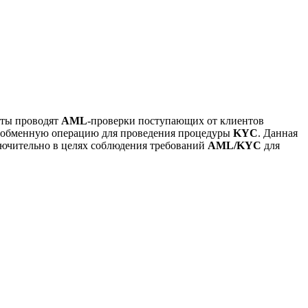
кты проводят
AML
-проверки поступающих от клиентов
ть обменную операцию для проведения процедуры
KYC
. Данная
ючительно в целях соблюдения требований
AML/KYC
для