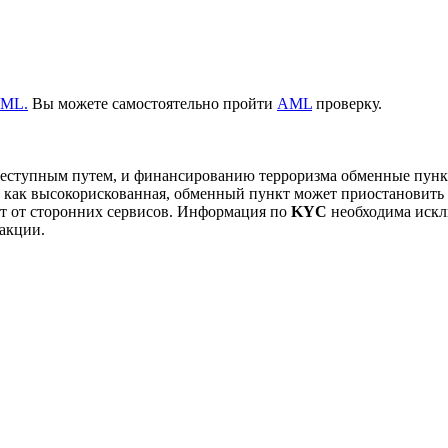
ML.
Вы можете самостоятельно пройти
AML
проверку.
преступным путем, и финансированию терроризма обменные пун
на как высокорискованная, обменный пункт может приостанови
т от сторонних сервисов. Информация по
KYC
необходима искл
акции.